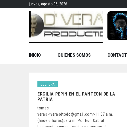
Skip
jueves, agosto 06, 2026
to
content
INICIO
QUIENES SOMOS
CONTACT
CULTURA
ERCILIA PEPIN EN EL PANTEON DE LA
PATRIA
tomas
veras <verasdtodo@gmail.com>11:37 a.m.
(hace 6 horas)para mí Por Euri Cabral
La pasada semana se dio a conocer el