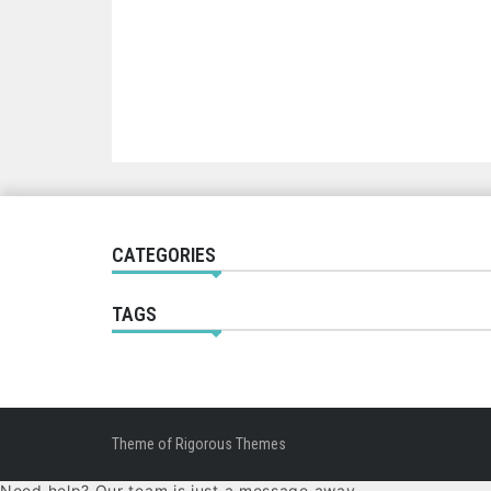
CATEGORIES
TAGS
Theme of
Rigorous Themes
Need help? Our team is just a message away